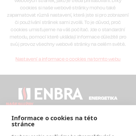
webových stránek, jako je třeba přihlašování. Díky
cookies si naše webové stránky mohou také
zapamatovat různá nastavení, která jste si pro zobrazení
či používání stránek sami zvolili. To je důvod, proč
cookies umisťujeme na váš počítač. Jde o standardní
metodu, pomocí které ukládají informace důležité pro
svůj provoz všechny webové stránky na celém světě.
Nastavení a informace o cookies na tomto webu
NAŠE SLUŽBY
Analýza
Návrh řešení
Projektování
Financování
Realizace
Informace o cookies na této
Dohled a servis
stránce
ENBRA ENERGETIKA
Novinky
Reference
Kontakt
Cookies