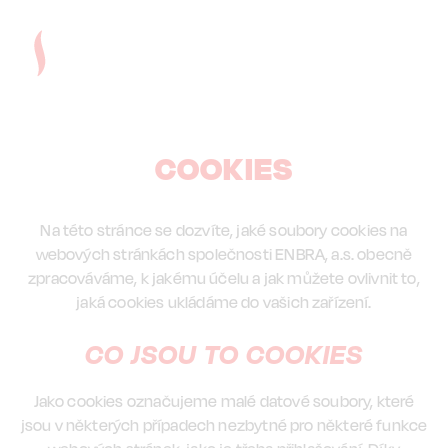
Přejít
k
hlavnímu
obsahu
COOKIES
Na této stránce se dozvíte, jaké soubory cookies na
webových stránkách společnosti ENBRA, a.s. obecně
zpracováváme, k jakému účelu a jak můžete ovlivnit to,
jaká cookies ukládáme do vašich zařízení.
CO JSOU TO COOKIES
Jako cookies označujeme malé datové soubory, které
jsou v některých případech nezbytné pro některé funkce