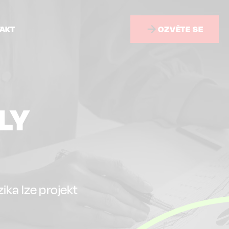
TAKT
OZVĚTE SE
LY
ika lze projekt