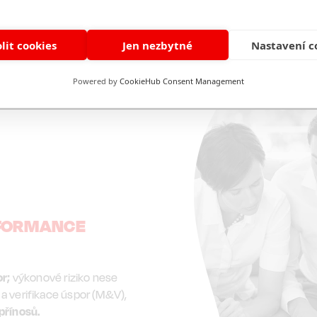
lit cookies
Jen nezbytné
Nastavení c
Powered by
CookieHub Consent Management
RFORMANCE
r;
výkonové riziko nese
 verifikace úspor (M&V),
přínosů.