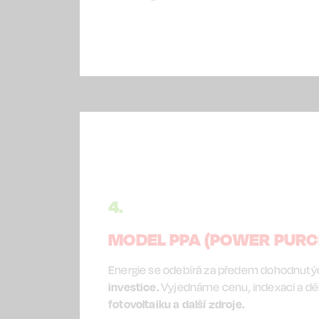
4.
MODEL PPA (POWER PUR
Energie se odebírá za předem dohodnut
investice.
Vyjednáme cenu, indexaci a dé
fotovoltaiku a další zdroje.