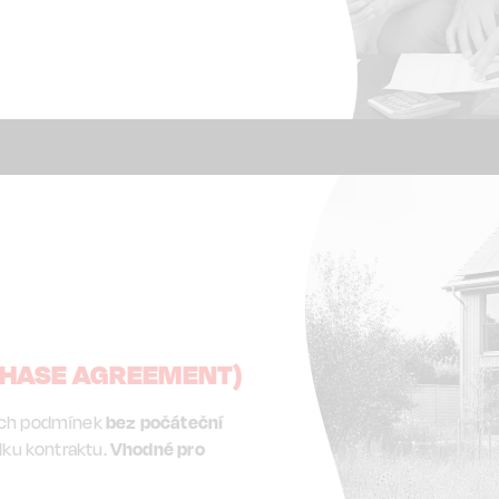
CHASE AGREEMENT)
ých podmínek
bez počáteční
lku kontraktu.
Vhodné pro