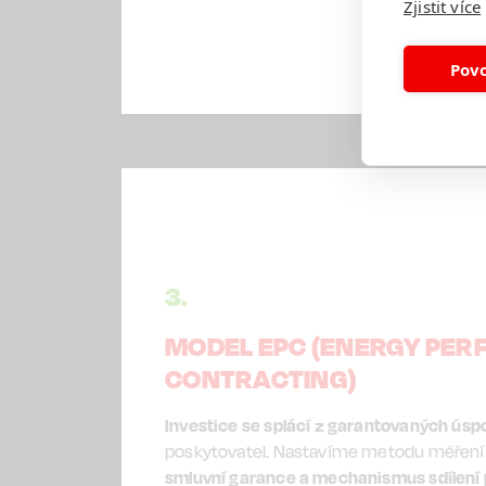
Zjistit více
Povo
3.
MODEL EPC (ENERGY PE
CONTRACTING)
Investice se splácí z garantovaných úspo
poskytovatel. Nastavíme metodu měření a
smluvní garance a mechanismus sdílení 