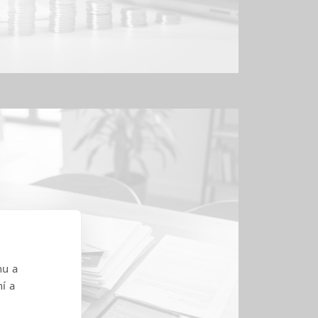
nu a
ní a