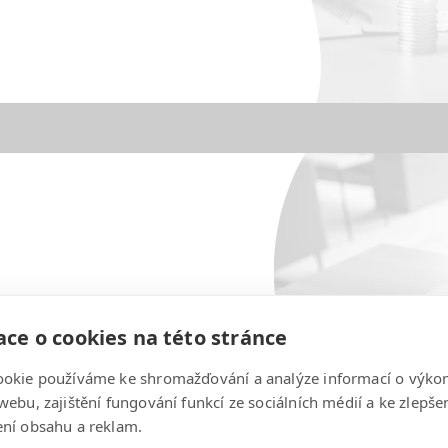
 ADMINISTRACE
ce o cookies na této stránce
víme žádost, rozpočty i povinné
ookie používáme ke shromažďování a analýze informací o výko
 poskytovatelem a zajistíme
webu, zajištění fungování funkcí ze sociálních médií a ke zlepše
rpána.
ní obsahu a reklam.