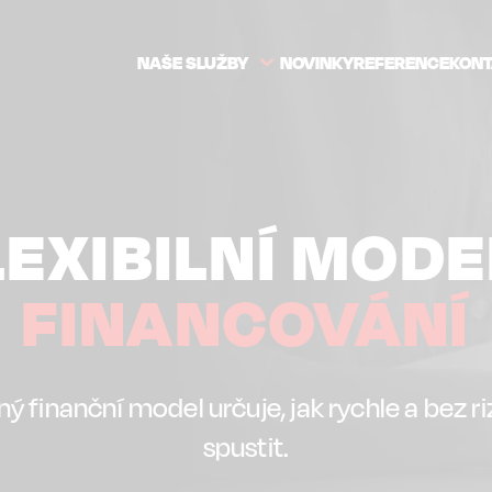
GATION
NAŠE SLUŽBY
NOVINKY
REFERENCE
KON
LEXIBILNÍ MODE
FINANCOVÁNÍ
ý finanční model určuje, jak rychle a bez riz
spustit.