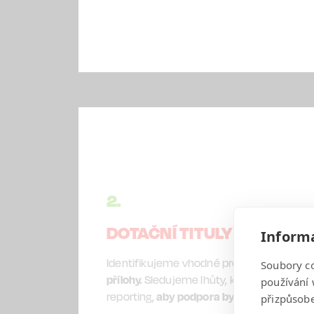
2.
DOTAČNÍ TITULY A JEJICH
Informa
Identifikujeme vhodné programy a
připra
Soubory c
přílohy.
Sledujeme lhůty, komunikujeme s
používání 
reporting,
aby podpora byla bezpečně če
přizpůsobe