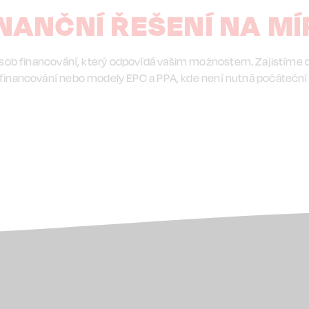
INANČNÍ ŘEŠENÍ NA MÍ
b financování, který odpovídá vašim možnostem. Zajistíme 
financování nebo modely EPC a PPA, kde není nutná počáteční 