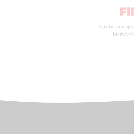
F
Navrhneme způso
bankovní 