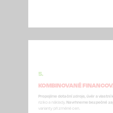
5.
KOMBINOVANÉ FINANCOV
Propojíme dotační zdroje, úvěr a vlastní 
riziko a náklady.
Navrhneme bezpečné zaji
varianty při změně cen.