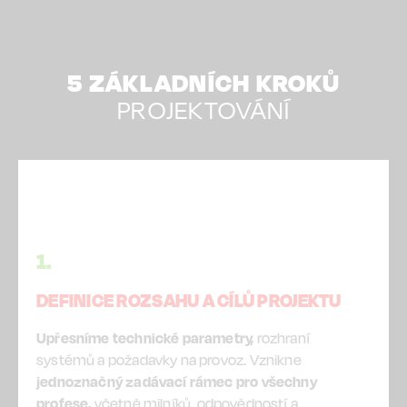
5 ZÁKLADNÍCH KROKŮ
PROJEKTOVÁNÍ
1.
DEFINICE ROZSAHU A CÍLŮ PROJEKTU
Upřesníme technické parametry,
rozhraní
systémů a požadavky na provoz. Vznikne
jednoznačný zadávací rámec pro všechny
profese,
včetně milníků, odpovědností a