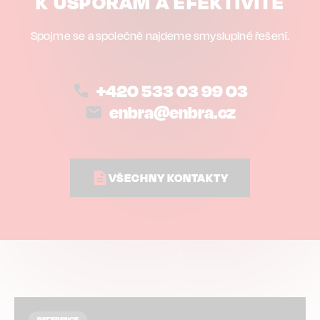
K ÚSPORÁM A EFEKTIVITĚ
Spojme se a společně najdeme smysluplné řešení.
+420 533 03 99 03
enbra@enbra.cz
VŠECHNY KONTAKTY