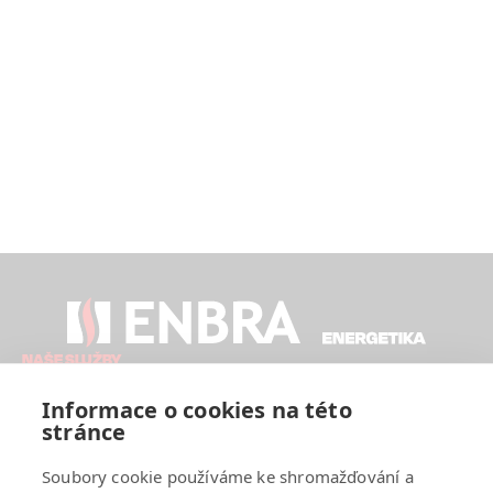
NAŠE SLUŽBY
Analýza
Návrh řešení
Projektování
Financování
Realizace
Dohled a servis
Informace o cookies na této
stránce
ENBRA ENERGETIKA
Novinky
Reference
Kontakt
Cookies
Soubory cookie používáme ke shromažďování a