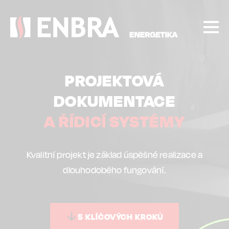
Přejít
k
hlavnímu
obsahu
PROJEKTOVÁ
DOKUMENTACE
A ŘÍDICÍ SYSTÉMY
Kvalitní projekt je základ úspěšné realizace a
dlouhodobého fungování.
5 KLÍČOVÝCH KROKŮ