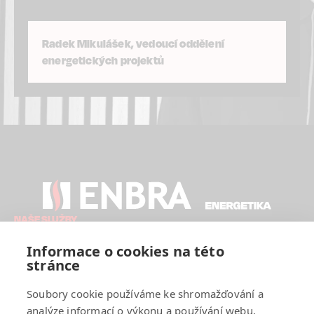
Radek Mikulášek, vedoucí oddělení
energetických projektů
NAŠE SLUŽBY
Analýza
Návrh řešení
Projektování
Financování
Realizace
Informace o cookies na této
Dohled a servis
stránce
ENBRA ENERGETIKA
Novinky
Reference
Kontakt
Cookies
Soubory cookie používáme ke shromažďování a
analýze informací o výkonu a používání webu,