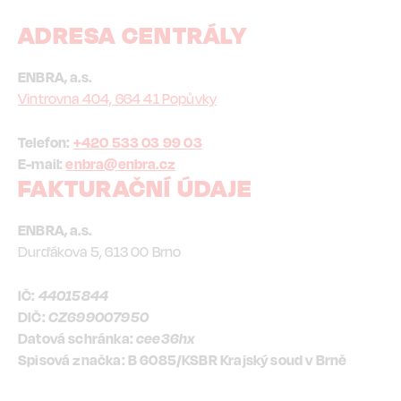
ADRESA CENTRÁLY
ENBRA, a.s.
Vintrovna 404, 664 41 Popůvky
Telefon:
+420 533 03 99 03
E-mail:
enbra@enbra.cz
FAKTURAČNÍ ÚDAJE
ENBRA, a.s.
Durďákova 5, 613 00 Brno
IČ:
44015844
DIČ:
CZ699007950
Datová schránka:
cee36hx
Spisová značka: B 6085/KSBR Krajský soud v Brně