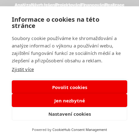
Analýza
Návrh řešení
Projektování
Financování
Realizace
Dohled a servis
ENBRA ENERGETIKA
Informace o cookies na této
stránce
Novinky
Reference
Kontakt
Cookies
Soubory cookie používáme ke shromažďování a
analýze informací o výkonu a používání webu,
© 2026
Made with
IN
LESENSKY.CZ
zajištění fungování funkcí ze sociálních médií a ke
zlepšení a přizpůsobení obsahu a reklam.
Zjistit více
Povolit cookies
Jen nezbytné
Nastavení cookies
Powered by
CookieHub Consent Management